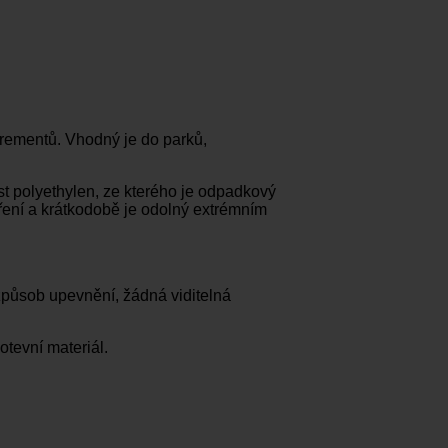
krementů. Vhodný je do parků,
t polyethylen, ze kterého je odpadkový
áření a krátkodobě je odolný extrémním
způsob upevnění, žádná viditelná
otevní materiál.