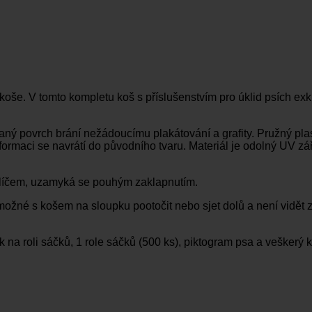
koše. V tomto kompletu koš s příslušenstvím pro úklid psích ex
ný povrch brání nežádoucímu plakátování a grafity. Pružný plas
eformaci se navrátí do původního tvaru. Materiál je odolný UV z
líčem, uzamyká se pouhým zaklapnutím.
možné s košem na sloupku pootočit nebo sjet dolů a není vidět 
na roli sáčků, 1 role sáčků (500 ks), piktogram psa a veškerý k