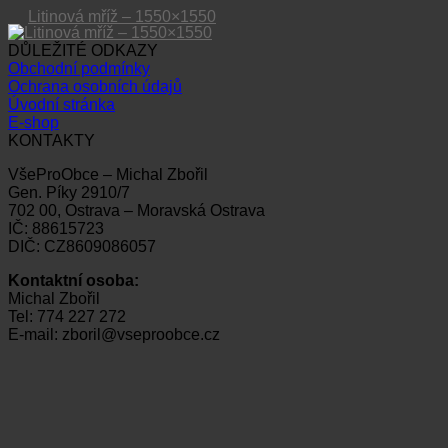
Litinová mříž – 1550×1550
DŮLEŽITÉ ODKAZY
Obchodní podmínky
Ochrana osobních údajů
Úvodní stránka
E-shop
KONTAKTY
VšeProObce – Michal Zbořil
Gen. Píky 2910/7
702 00, Ostrava – Moravská Ostrava
IČ: 88615723
DIČ: CZ8609086057
Kontaktní osoba:
Michal Zbořil
Tel: 774 227 272
E-mail: zboril@vseproobce.cz