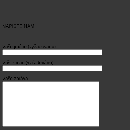
NAPIŠTE NÁM
Vaše jméno (vyžadováno)
Váš e-mail (vyžadováno)
Vaše zpráva