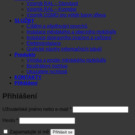
Vzorník RAL – Standard
Vzorník RAL – Komplet
Vzorník OSMO pro výběr barvy dřeva
SLUŽBY
Čištění a ošetřování povrchů
Instalace městského a obecního mobiliáře
Instalace dopravního značení a zařízení
Elektroinstalace
Grafické návrhy informačních tabulí
Produkty
Výroba a prodej městského mobiliáře
Bezdrátový rozhlas
Ukazatele rychlosti
KONTAKTY
Přihlášení
Přihlášení
Povinné
Uživatelské jméno nebo e-mail
*
Povinné
Heslo
*
Zapamatujte si mě
Přihlásit se