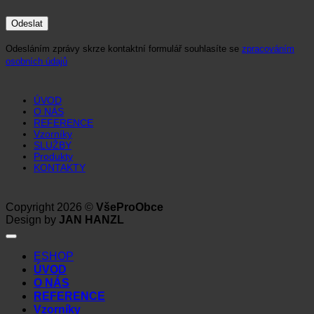
Odesláním zprávy skrze kontaktní formulář souhlasíte se
zpracováním
osobních údajů
ÚVOD
O NÁS
REFERENCE
Vzorníky
SLUŽBY
Produkty
KONTAKTY
Copyright 2026 ©
VšeProObce
Design by
JAN HANZL
ESHOP
ÚVOD
O NÁS
REFERENCE
Vzorníky