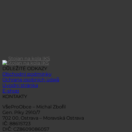
Stojan na kola IKS
DŮLEŽITÉ ODKAZY
Obchodní podmínky
Ochrana osobních údajů
Úvodní stránka
E-shop
KONTAKTY
VšeProObce – Michal Zbořil
Gen. Píky 2910/7
702 00, Ostrava – Moravská Ostrava
IČ: 88615723
DIČ: CZ8609086057