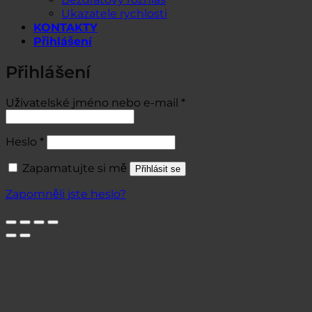
Ukazatele rychlosti
KONTAKTY
Přihlášení
Přihlášení
Povinné
Uživatelské jméno nebo e-mail
*
Povinné
Heslo
*
Zapamatujte si mě
Přihlásit se
Zapomněli jste heslo?