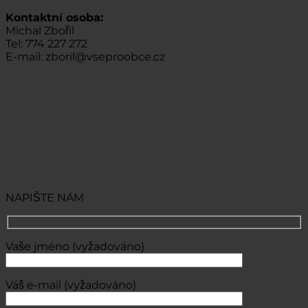
Kontaktní osoba:
Michal Zbořil
Tel: 774 227 272
E-mail: zboril@vseproobce.cz
NAPIŠTE NÁM
Vaše jméno (vyžadováno)
Váš e-mail (vyžadováno)