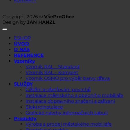
Copyright 2026 ©
VšeProObce
Design by
JAN HANZL
ESHOP
ÚVOD
O NÁS
REFERENCE
Vzorníky
Vzorník RAL – Standard
Vzorník RAL – Komplet
Vzorník OSMO pro výběr barvy dřeva
SLUŽBY
Čištění a ošetřování povrchů
Instalace městského a obecního mobiliáře
Instalace dopravního značení a zařízení
Elektroinstalace
Grafické návrhy informačních tabulí
Produkty
Výroba a prodej městského mobiliáře
Bezdrátový rozhlas