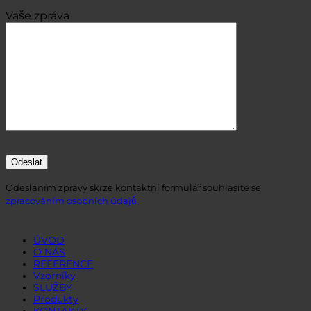
Vaše zpráva
Odesláním zprávy skrze kontaktní formulář souhlasíte se
zpracováním osobních údajů
ÚVOD
O NÁS
REFERENCE
Vzorníky
SLUŽBY
Produkty
KONTAKTY