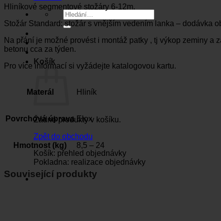
Hliníkové segmentové stožáry 6-12m.
Hledat:
Stožár Standard: stožár s vnějším vedením lanka – dodávka ob
Na přání je možné provést i montáž patky , tj výkop zeminy a z
betonu cca za týden.
Košík
Pro více informací si vyžádejte katalogovou kartu.
Materál
Hliník
Povrchová úprava
Elox
Žádné produkty v košíku.
Zpět do obchodu
Hmotnost (kg)
8,5 – 24
Košík: přehled objednávky
Pokladna: realizace objednávky
Související produkty