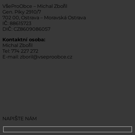
VšeProObce – Michal Zbořil
Gen. Píky 2910/7
702 00, Ostrava – Moravská Ostrava
IČ: 88615723
DIČ: CZ8609086057
Kontaktní osoba:
Michal Zbořil
Tel: 774 227 272
E-mail: zboril@vseproobce.cz
NAPIŠTE NÁM