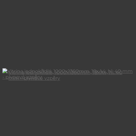
Vitrína jednokřídlá, 1000x1360mm, 18xA4, hl. 40
mm – plynové vzpěry