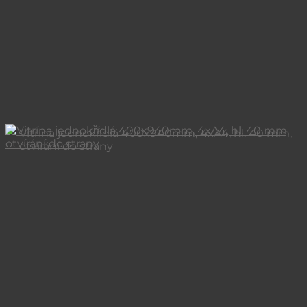
Vitrína jednokřídlá 400x940mm, 4xA4, hl. 40 mm,
otvírání do strany