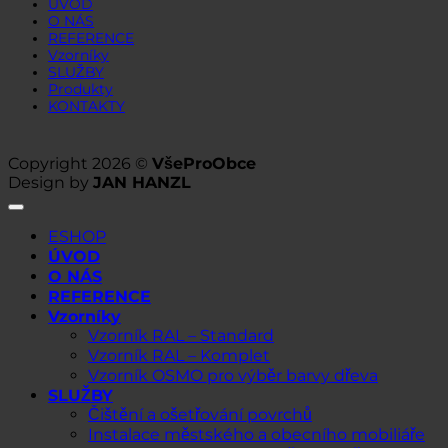
ÚVOD
O NÁS
REFERENCE
Vzorníky
SLUŽBY
Produkty
KONTAKTY
Copyright 2026 ©
VšeProObce
Design by
JAN HANZL
ESHOP
ÚVOD
O NÁS
REFERENCE
Vzorníky
Vzorník RAL – Standard
Vzorník RAL – Komplet
Vzorník OSMO pro výběr barvy dřeva
SLUŽBY
Čištění a ošetřování povrchů
Instalace městského a obecního mobiliáře