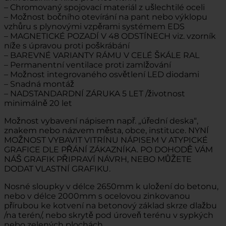
– Chromovaný spojovací materiál z ušlechtilé oceli
– Možnost bočního otevírání na pant nebo výklopu
vzhůru s plynovými vzpěrami systémem EDS
– MAGNETICKÉ POZADÍ V 48 ODSTÍNECH viz. vzorník
níže s úpravou proti poškrábání
– BAREVNÉ VARIANTY RÁMU V CELÉ ŠKÁLE RAL
– Permanentní ventilace proti zamlžování
– Možnost integrovaného osvětlení LED diodami
– Snadná montáž
– NADSTANDARDNÍ ZÁRUKA 5 LET /životnost
minimálně 20 let
Možnost vybavení nápisem např. „úřední deska“,
znakem nebo názvem města, obce, instituce. NYNÍ
MOŽNOST VYBAVIT VITRÍNU NÁPISEM V ATYPICKÉ
GRAFICE DLE PŘÁNÍ ZÁKAZNÍKA. PO DOHODĚ VÁM
NÁŠ GRAFIK PŘIPRAVÍ NÁVRH, NEBO MŮŽETE
DODAT VLASTNÍ GRAFIKU.
Nosné sloupky v délce 2650mm k uložení do betonu,
nebo v délce 2000mm s ocelovou zinkovanou
přírubou ke kotvení na betonový základ skrze dlažbu
/na terén/, nebo skrytě pod úroveň terénu v sypkých
nebo zelených plochách