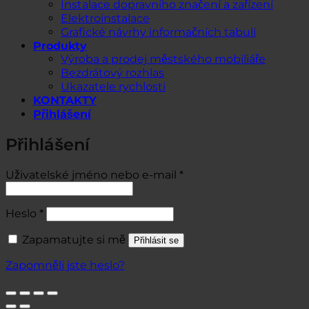
Instalace dopravního značení a zařízení
Elektroinstalace
Grafické návrhy informačních tabulí
Produkty
Výroba a prodej městského mobiliáře
Bezdrátový rozhlas
Ukazatele rychlosti
KONTAKTY
Přihlášení
Přihlášení
Povinné
Uživatelské jméno nebo e-mail
*
Povinné
Heslo
*
Zapamatujte si mě
Přihlásit se
Zapomněli jste heslo?