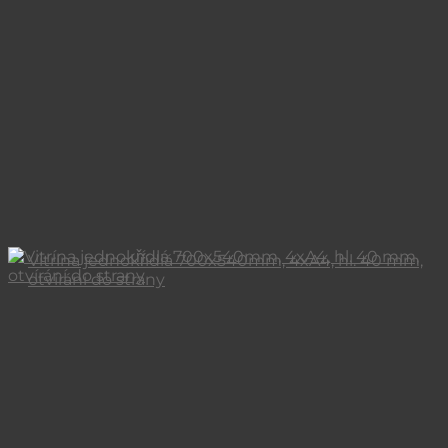
Vitrína jednokřídlá 700x540mm, 4xA4, hl. 40 mm,
otvírání do strany