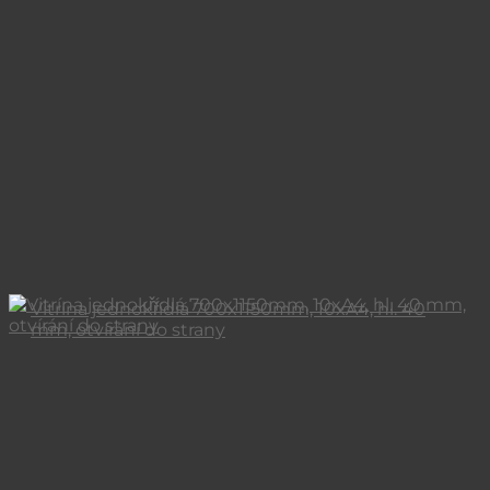
Vitrína jednokřídlá 700x1150mm, 10xA4, hl. 40
mm, otvírání do strany