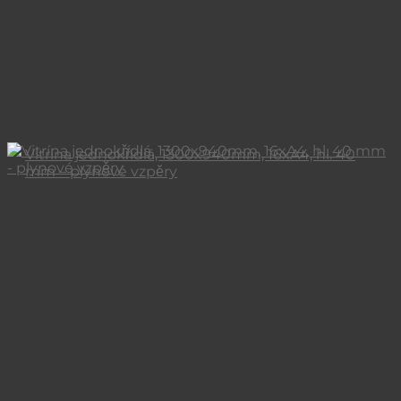
Vitrína jednokřídlá, 1300x940mm, 16xA4, hl. 40
mm – plynové vzpěry