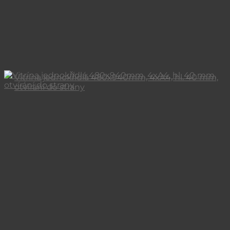
Vitrína jednokřídlá 480x940mm, 4xA4, hl. 40 mm,
otvírání do strany