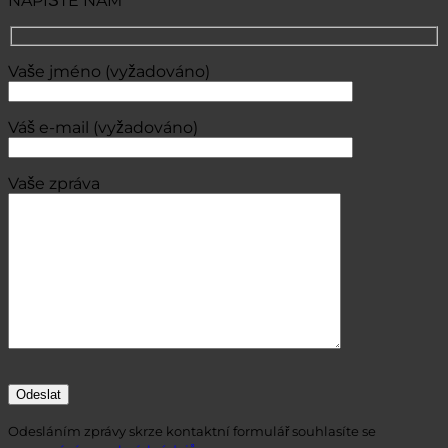
NAPIŠTE NÁM
Vaše jméno (vyžadováno)
Váš e-mail (vyžadováno)
Vaše zpráva
Odesláním zprávy skrze kontaktní formulář souhlasíte se