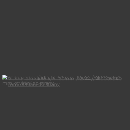
Vitrína jednokřídlá, hl. 60 mm, 12xA4, / A1000x940
mm, otvírání do strany