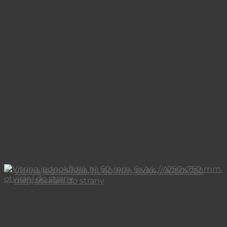
Vitrína jednokřídlá, hl. 60 mm, 6xA4, / A750x750
mm, otvírání do strany