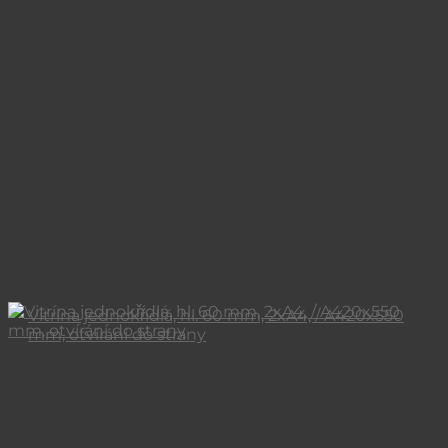
Vitrína jednokřídlá, hl. 60 mm, 2xA4, / A420x550
mm, otvírání do strany