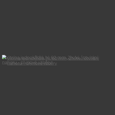
Vitrína jednokřídlá, hl. 60 mm, 21xA4 / otvírání
nahoru – plynové vzpěry