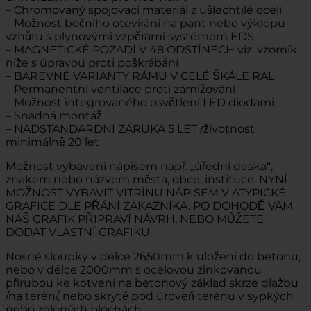
– Chromovaný spojovací materiál z ušlechtilé oceli
– Možnost bočního otevírání na pant nebo výklopu
vzhůru s plynovými vzpěrami systémem EDS
– MAGNETICKÉ POZADÍ V 48 ODSTÍNECH viz. vzorník
níže s úpravou proti poškrábání
– BAREVNÉ VARIANTY RÁMU V CELÉ ŠKÁLE RAL
– Permanentní ventilace proti zamlžování
– Možnost integrovaného osvětlení LED diodami
– Snadná montáž
– NADSTANDARDNÍ ZÁRUKA 5 LET /životnost
minimálně 20 let
Možnost vybavení nápisem např. „úřední deska“,
znakem nebo názvem města, obce, instituce. NYNÍ
MOŽNOST VYBAVIT VITRÍNU NÁPISEM V ATYPICKÉ
GRAFICE DLE PŘÁNÍ ZÁKAZNÍKA. PO DOHODĚ VÁM
NÁŠ GRAFIK PŘIPRAVÍ NÁVRH, NEBO MŮŽETE
DODAT VLASTNÍ GRAFIKU.
Nosné sloupky v délce 2650mm k uložení do betonu,
nebo v délce 2000mm s ocelovou zinkovanou
přírubou ke kotvení na betonový základ skrze dlažbu
/na terén/, nebo skrytě pod úroveň terénu v sypkých
nebo zelených plochách