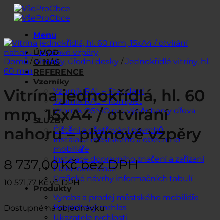
Přeskočit
na
obsah
Menu
ÚVOD
Domů
/
Vitrínky, úřední desky
/
Jednokřídlé vitríny, hl.
O NÁS
60 mm
REFERENCE
Vzorníky
Vitrína jednokřídlá, hl. 60
Vzorník RAL – Standard
Vzorník RAL – Komplet
mm, 15xA4 / otvírání
Vzorník OSMO pro výběr barvy dřeva
SLUŽBY
nahoru – plynové vzpěry
Čištění a ošetřování povrchů
Instalace městského a obecního
mobiliáře
Instalace dopravního značení a zařízení
8 737,00
Kč
bez DPH
Elektroinstalace
Grafické návrhy informačních tabulí
10 571,77
Kč
vč. DPH
Produkty
Výroba a prodej městského mobiliáře
Bezdrátový rozhlas
Dostupné na objednávku
Ukazatele rychlosti