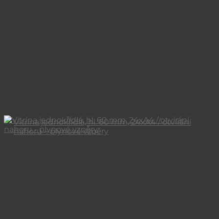
Vitrína jednokřídlá, hl. 60 mm, 24xA4 / otvírání
nahoru – plynové vzpěry