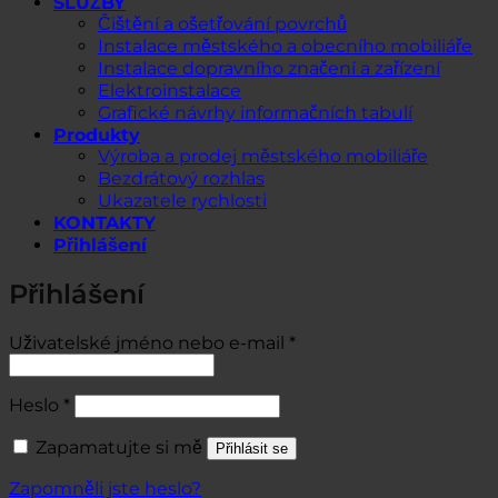
SLUŽBY
Čištění a ošetřování povrchů
Instalace městského a obecního mobiliáře
Instalace dopravního značení a zařízení
Elektroinstalace
Grafické návrhy informačních tabulí
Produkty
Výroba a prodej městského mobiliáře
Bezdrátový rozhlas
Ukazatele rychlosti
KONTAKTY
Přihlášení
Přihlášení
Povinné
Uživatelské jméno nebo e-mail
*
Povinné
Heslo
*
Zapamatujte si mě
Přihlásit se
Zapomněli jste heslo?