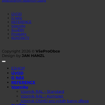
zpracováním osobních údajů
ÚVOD
O NÁS
REFERENCE
Vzorníky
SLUŽBY
Produkty
KONTAKTY
Copyright 2026 ©
VšeProObce
Design by
JAN HANZL
ESHOP
ÚVOD
O NÁS
REFERENCE
Vzorníky
Vzorník RAL – Standard
Vzorník RAL – Komplet
Vzorník OSMO pro výběr barvy dřeva