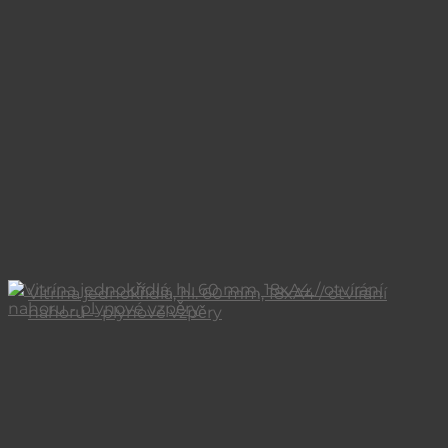
Vitrína jednokřídlá, hl. 60 mm, 18xA4 / otvírání
nahoru – plynové vzpěry