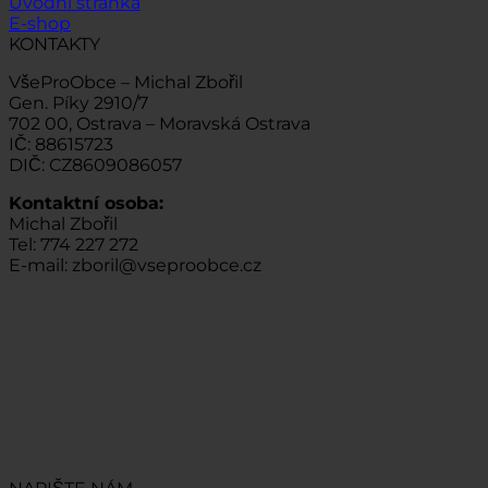
Úvodní stránka
E-shop
KONTAKTY
VšeProObce – Michal Zbořil
Gen. Píky 2910/7
702 00, Ostrava – Moravská Ostrava
IČ: 88615723
DIČ: CZ8609086057
Kontaktní osoba:
Michal Zbořil
Tel: 774 227 272
E-mail: zboril@vseproobce.cz