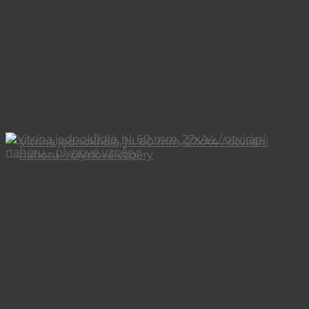
Vitrína jednokřídlá, hl. 60 mm, 27xA4 / otvírání
nahoru – plynové vzpěry