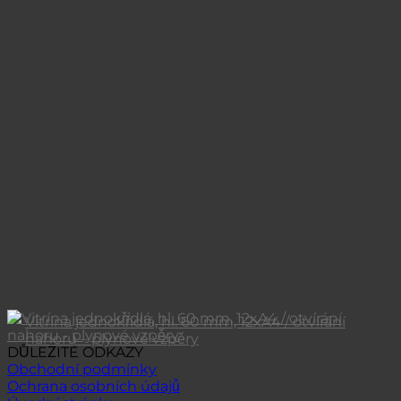
Vitrína jednokřídlá, hl. 60 mm, 12xA4 / otvírání
nahoru – plynové vzpěry
DŮLEŽITÉ ODKAZY
Obchodní podmínky
Ochrana osobních údajů