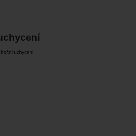
uchycení
boční uchycení