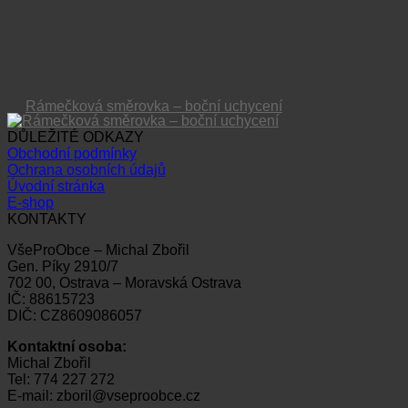
Rámečková směrovka – boční uchycení
DŮLEŽITÉ ODKAZY
Obchodní podmínky
Ochrana osobních údajů
Úvodní stránka
E-shop
KONTAKTY
VšeProObce – Michal Zbořil
Gen. Píky 2910/7
702 00, Ostrava – Moravská Ostrava
IČ: 88615723
DIČ: CZ8609086057
Kontaktní osoba:
Michal Zbořil
Tel: 774 227 272
E-mail: zboril@vseproobce.cz