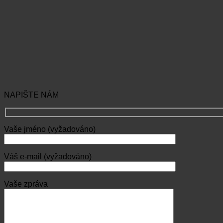
NAPIŠTE NÁM
Vaše jméno (vyžadováno)
Váš e-mail (vyžadováno)
Vaše zpráva