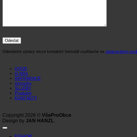
Odesláním zprávy skrze kontaktní formulář souhlasíte se
zpracováním osob
ÚVOD
O NÁS
REFERENCE
Vzorníky
SLUŽBY
Produkty
KONTAKTY
Copyright 2026 ©
VšeProObce
Design by
JAN HANZL
ESHOP