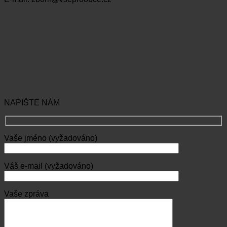
NAPIŠTE NÁM
Vaše jméno (vyžadováno)
Váš e-mail (vyžadováno)
Vaše zpráva