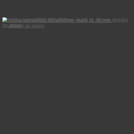
Vitrína jednokřídlá 480x940mm, 4xA4, hl. 40 mm,
otvírání do strany