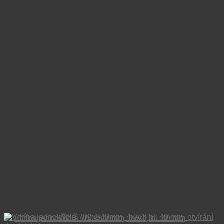
Vitrína jednokřídlá 700x540mm, 4xA4, hl. 40 mm,