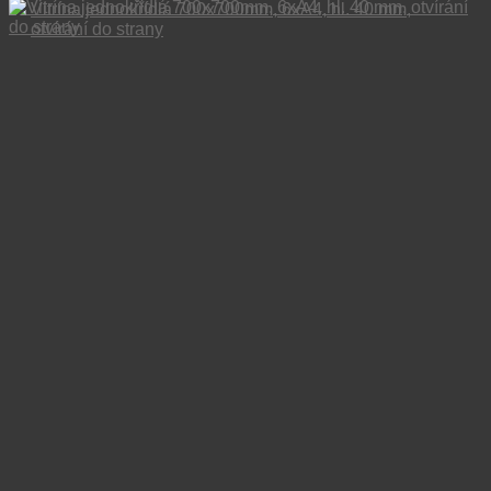
Vitrína jednokřídlá 700x700mm, 6xA4, hl. 40 mm,
otvírání do strany