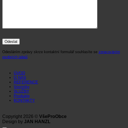
Odesláním zprávy skrze kontaktní formulář souhlasíte se
zpracováním
osobních údajů
ÚVOD
O NÁS
REFERENCE
Vzorníky
SLUŽBY
Produkty
KONTAKTY
Copyright 2026 ©
VšeProObce
Design by
JAN HANZL