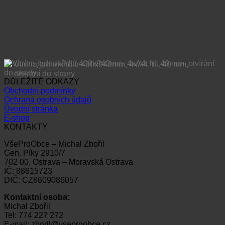
Vitrína jednokřídlá 400x940mm, 4xA4, hl. 40 mm,
otvírání do strany
DŮLEŽITÉ ODKAZY
Obchodní podmínky
Ochrana osobních údajů
Úvodní stránka
E-shop
KONTAKTY
VšeProObce – Michal Zbořil
Gen. Píky 2910/7
702 00, Ostrava – Moravská Ostrava
IČ: 88615723
DIČ: CZ8609086057
Kontaktní osoba:
Michal Zbořil
Tel: 774 227 272
E-mail: zboril@vseproobce.cz