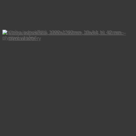
Vitrína jednokřídlá, 1000x1360mm, 18xA4, hl. 40 mm –
plynové vzpěry