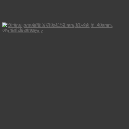
Vitrína jednokřídlá 700x1150mm, 10xA4, hl. 40 mm,
otvírání do strany