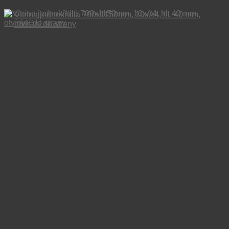
Vitrína jednokřídlá 700x1150mm, 10xA4, hl. 40 mm,
otvírání do strany