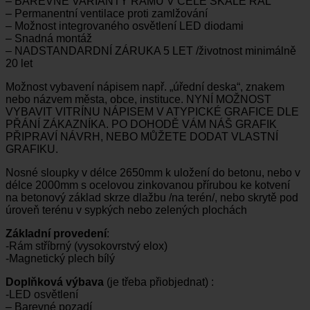
– BAREVNÉ VARIANTY RÁMU V CELÉ ŠKÁLE RAL
– Permanentní ventilace proti zamlžování
– Možnost integrovaného osvětlení LED diodami
– Snadná montáž
– NADSTANDARDNÍ ZÁRUKA 5 LET /životnost minimálně
20 let
Možnost vybavení nápisem např. „úřední deska“, znakem
nebo názvem města, obce, instituce. NYNÍ MOŽNOST
VYBAVIT VITRÍNU NÁPISEM V ATYPICKÉ GRAFICE DLE
PŘÁNÍ ZÁKAZNÍKA. PO DOHODĚ VÁM NÁŠ GRAFIK
PŘIPRAVÍ NÁVRH, NEBO MŮŽETE DODAT VLASTNÍ
GRAFIKU.
Nosné sloupky v délce 2650mm k uložení do betonu, nebo v
délce 2000mm s ocelovou zinkovanou přírubou ke kotvení
na betonový základ skrze dlažbu /na terén/, nebo skrytě pod
úroveň terénu v sypkých nebo zelených plochách
Základní provedení
:
-Rám stříbrný (vysokovrstvý elox)
-Magnetický plech bílý
Doplňková výbava
(je třeba přiobjednat) :
-LED osvětlení
– Barevné pozadí