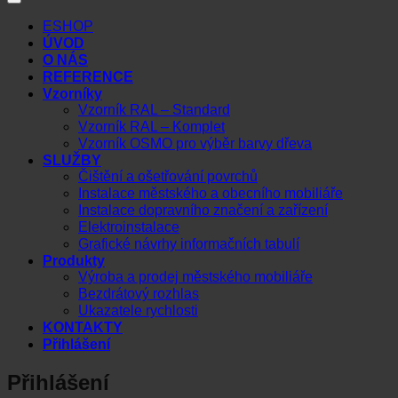
ESHOP
ÚVOD
O NÁS
REFERENCE
Vzorníky
Vzorník RAL – Standard
Vzorník RAL – Komplet
Vzorník OSMO pro výběr barvy dřeva
SLUŽBY
Čištění a ošetřování povrchů
Instalace městského a obecního mobiliáře
Instalace dopravního značení a zařízení
Elektroinstalace
Grafické návrhy informačních tabulí
Produkty
Výroba a prodej městského mobiliáře
Bezdrátový rozhlas
Ukazatele rychlosti
KONTAKTY
Přihlášení
Přihlášení