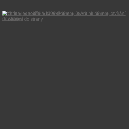
Vitrína jednokřídlá 1000x540mm, 6xA4, hl. 40 mm,
otvírání do strany